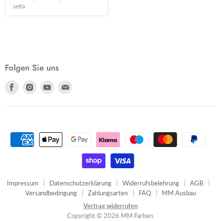
setta
Folgen Sie uns
Finden
Finden
Finden
Finden
Sie
Sie
Sie
Sie
uns
uns
uns
uns
auf
auf
auf
auf
Facebook
Instagram
Youtube
E-
Mail
Impressum
Datenschutzerklärung
Widerrufsbelehrung
AGB
Versandbedingung
Zahlungsarten
FAQ
MM Ausbau
Vertrag widerrufen
Copyright © 2026 MM Farben.