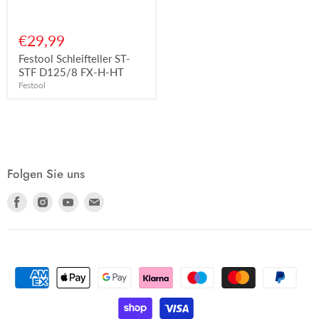
€29,99
Festool Schleifteller ST-
STF D125/8 FX-H-HT
Festool
Folgen Sie uns
Finden
Finden
Finden
Finden
Sie
Sie
Sie
Sie
uns
uns
uns
uns
auf
auf
auf
auf
Facebook
Instagram
Youtube
E-
Mail