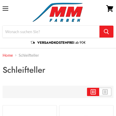
Menü
Waren
anzei
VERSANDKOSTENFREI
ab 90€
Home
Schleifteller
Schleifteller