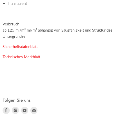
Transparent
Verbrauch
ab 125 ml/m² ml/m² abhängig von Saugfähigkeit und Struktur des
Untergrundes
Sicherheitsdatenblatt
Technisches Merkblatt
Folgen Sie uns
Finden
Finden
Finden
Finden
Sie
Sie
Sie
Sie