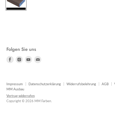
Folgen Sie uns
Finden
Finden
Finden
Finden
Sie
Sie
Sie
Sie
uns
uns
uns
uns
auf
auf
auf
auf
Facebook
Instagram
Youtube
E-
Impressum
Datenschutzerklärung
Widerrufsbelehrung
AGB
MM Ausbau
Mail
Vertrag widerrufen
Copyright © 2026 MM Farben.