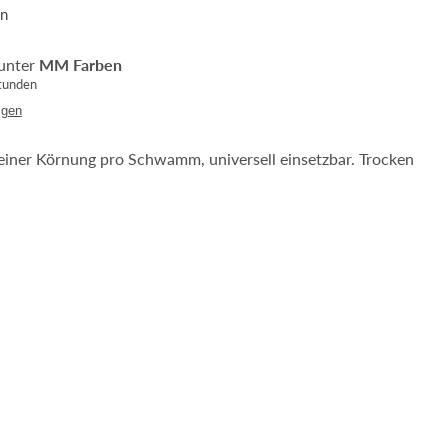
n
unter
MM Farben
Stunden
igen
 einer Körnung pro Schwamm, universell einsetzbar. Trocken