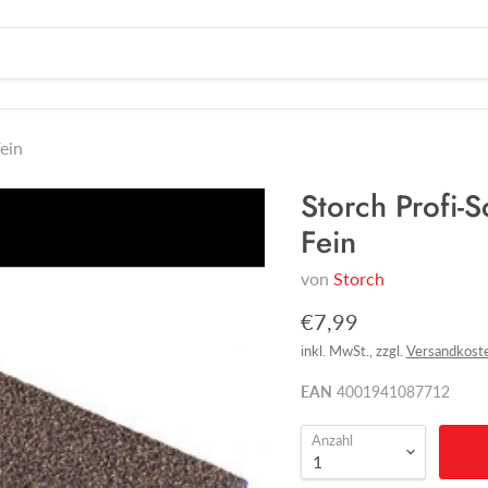
ein
Storch Profi
Fein
von
Storch
€7,99
inkl. MwSt., zzgl.
Versandkost
EAN
4001941087712
Anzahl