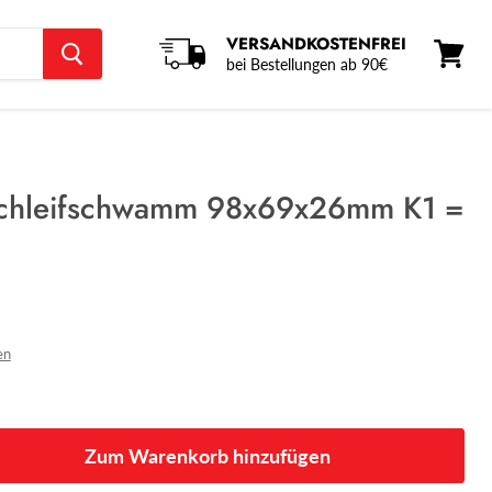
VERSANDKOSTENFREI
bei Bestellungen ab 90€
Warenk
anzeige
-Schleifschwamm 98x69x26mm K1 =
en
Zum Warenkorb hinzufügen