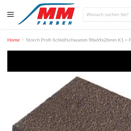
Menü
Home
Storch Profi-Schleifschwamm 98x69x26mm K1 = F