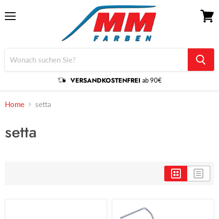
Menü
Waren
anzei
VERSANDKOSTENFREI
ab 90€
Home
setta
setta