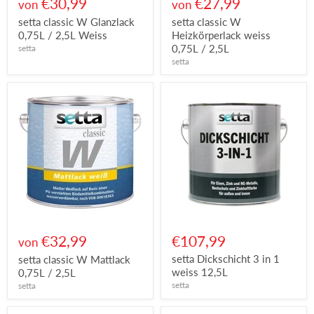
€30,99
€27,99
von
von
setta classic W Glanzlack
setta classic W
0,75L / 2,5L Weiss
Heizkörperlack weiss
0,75L / 2,5L
setta
setta
€32,99
€107,99
von
setta Dickschicht 3 in 1
setta classic W Mattlack
weiss 12,5L
0,75L / 2,5L
setta
setta