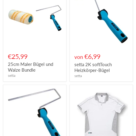
€25,99
€6,99
von
25cm Maler Bügel und
setta 2K softTouch
Walze Bundle
Heizkörper-Bügel
setta
setta