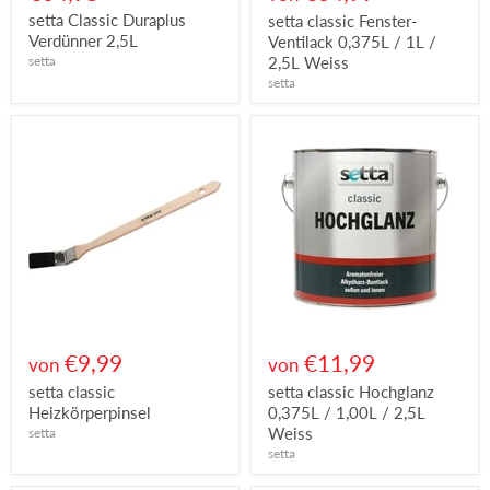
setta Classic Duraplus
setta classic Fenster-
Verdünner 2,5L
Ventilack 0,375L / 1L /
setta
2,5L Weiss
setta
€9,99
€11,99
von
von
setta classic
setta classic Hochglanz
Heizkörperpinsel
0,375L / 1,00L / 2,5L
Weiss
setta
setta